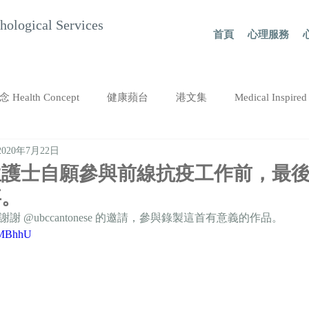
hological Services
首頁
心理服務
Health Concept
健康蘋台
港文集
Medical Inspi
2020年7月22日
心活誌
ATORREGE AD＋
位護士自願參與前線抗疫工作前，最
事。
謝謝 @ubccantonese 的邀請，參與錄製這首有意義的作品。
LOMBhhU