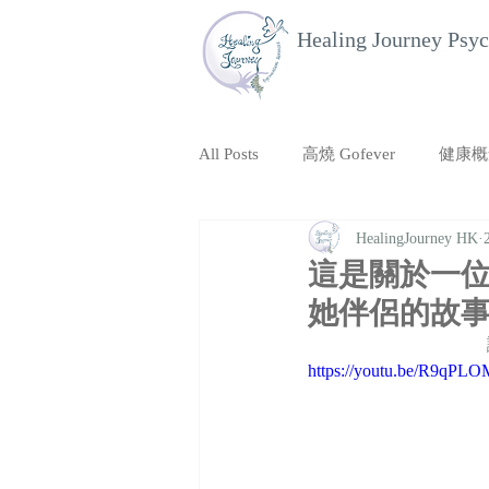
Healing Journey Psyc
All Posts
高燒 Gofever
健康概念 
HealingJourney HK
Parents Concept
Others
這是關於一
她伴侶的故
https://youtu.be/R9qP