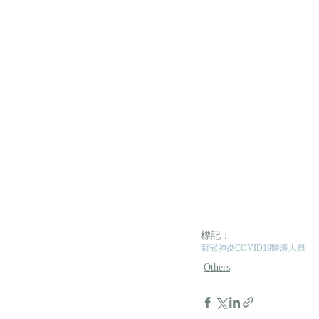
標記：
新冠肺炎
COVID19
醫護人員
Others