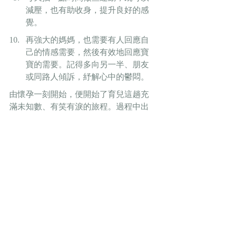
減壓，也有助收身，提升良好的感
覺。
再強大的媽媽，也需要有人回應自
己的情感需要，然後有效地回應寶
寶的需要。記得多向另一半、朋友
或同路人傾訴，紓解心中的鬱悶。
由懷孕一刻開始，便開始了育兒這趟充
滿未知數、有笑有淚的旅程。過程中出
現不同的感受和思緒時，嘗試提醒自己
「現在是這樣子」，過後情況便會不一
樣了。「關關難過關關過」，祝願新手
媽媽們相信自己能走過這段過渡期，也
相信自己就是孩子最需要的媽媽！
媒體平台：
Health Concept 健康概念
撰文：廖嘉敏女士 香港心理學會臨床心