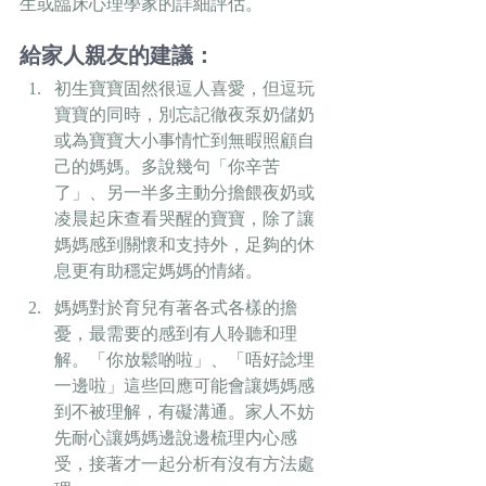
生或臨床心理學家的詳細評估。
給家人親友的建議：
初生寶寶固然很逗人喜愛，但逗玩
寶寶的同時，別忘記徹夜泵奶儲奶
或為寶寶大小事情忙到無暇照顧自
己的媽媽。多說幾句「你辛苦
了」、另一半多主動分擔餵夜奶或
凌晨起床查看哭醒的寶寶，除了讓
媽媽感到關懷和支持外，足夠的休
息更有助穩定媽媽的情緒。
媽媽對於育兒有著各式各樣的擔
憂，最需要的感到有人聆聽和理
解。「你放鬆啲啦」、「唔好諗埋
一邊啦」這些回應可能會讓媽媽感
到不被理解，有礙溝通。家人不妨
先耐心讓媽媽邊說邊梳理内心感
受，接著才一起分析有沒有方法處