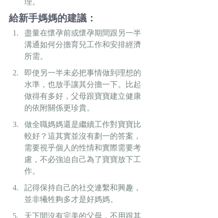
理。
給新手媽媽的建議：
盡量在懷孕前或懷孕期間跟另一半
溝通如何分擔育兒工作和安排經濟
所需。
即使另一半未必把事情做到理想的
水準，也放手讓其分擔一下。比起
做得有多好，父母跟寶寶建立健康
的依附關係更珍貴。
做全職媽媽還是繼續工作對寶寶比
較好？這其實並沒有劃一的答案，
需要視乎個人的性情和實際需要考
慮，不必強迫自己為了寶寶放下工
作。
記得保持自己的社交連繫和興趣，
並非犧牲夠多才是好媽媽。
天下間沒有完美的父母，不用跟其