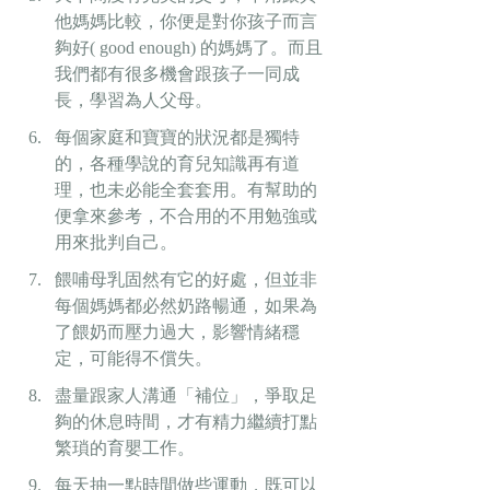
他媽媽比較，你便是對你孩子而言
夠好( good enough) 的媽媽了。而且
我們都有很多機會跟孩子一同成
長，學習為人父母。
每個家庭和寶寶的狀況都是獨特
的，各種學說的育兒知識再有道
理，也未必能全套套用。有幫助的
便拿來參考，不合用的不用勉強或
用來批判自己。
餵哺母乳固然有它的好處，但並非
每個媽媽都必然奶路暢通，如果為
了餵奶而壓力過大，影響情緒穩
定，可能得不償失。
盡量跟家人溝通「補位」，爭取足
夠的休息時間，才有精力繼續打點
繁瑣的育嬰工作。
每天抽一點時間做些運動，既可以