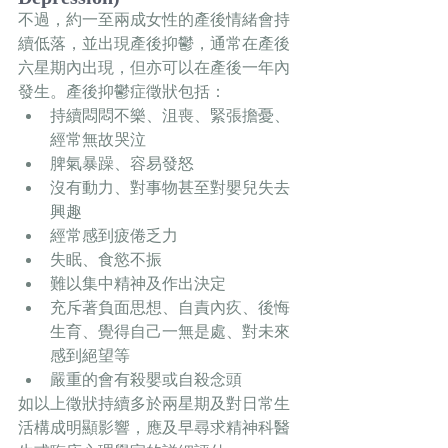
不過，約一至兩成女性的產後情緒會持
續低落，並出現產後抑鬱，通常在產後
六星期內出現，但亦可以在產後一年內
發生。產後抑鬱症徵狀包括：
持續悶悶不樂、沮喪、緊張擔憂、
經常無故哭泣
脾氣暴躁、容易發怒
沒有動力、對事物甚至對嬰兒失去
興趣
經常感到疲倦乏力
失眠、食慾不振
難以集中精神及作出決定
充斥著負面思想、自責內疚、後悔
生育、覺得自己一無是處、對未來
感到絕望等
嚴重的會有殺嬰或自殺念頭 
如以上徵狀持續多於兩星期及對日常生
活構成明顯影響，應及早尋求精神科醫