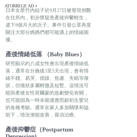
ATORREGE AD＋
日本女星竹內結子於9月27日被發現倒斃
在住所內，初步懷疑患產後抑鬱輕生，
遺下8個月大的次子。事件引發公眾再度
關注大部分媽媽們都可能遇上的情緒困
擾。
產後情緒低落 （Baby Blues）
研究顯示約八成女性會出現產後情緒低
落，通常在分娩後3至5天出現，會有情
緒不穩、易哭、煩躁、焦慮、失眠等徵
狀，但徵狀多屬輕微及短暫。這情況可
能與產後女性荷爾蒙的急劇變化有關，
也可能因為一時未能適應照顧初生嬰兒
的各種考驗。通常在家人多加關懷和協
助下，情況便能改善，毋須治療。 
產後抑鬱症（Postpartum 
Depression)