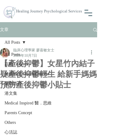
Healing Journey Psychological Services
文章
All Posts
臨床心理學家 廖嘉敏女士
All Posts
2020年10月7日
【產後抑鬱】女星竹內結子
高燒 Gofever
疑產後抑鬱輕生 給新手媽媽
健康概念 Health Concept
預防產後抑鬱小貼士
健康蘋台
港文集
Medical Inspired 醫．思維
Parents Concept
Others
心活誌