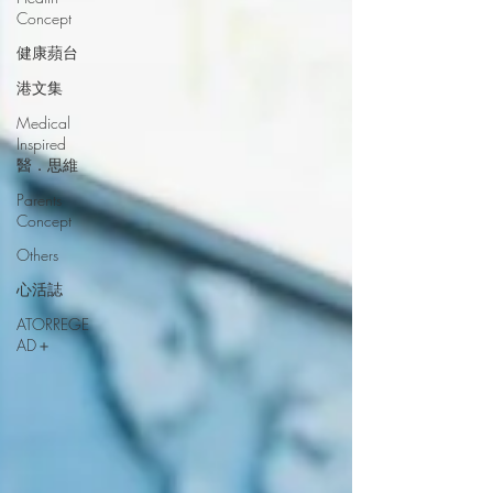
Concept
健康蘋台
港文集
Medical
Inspired
醫．思維
Parents
Concept
Others
心活誌
ATORREGE
AD＋