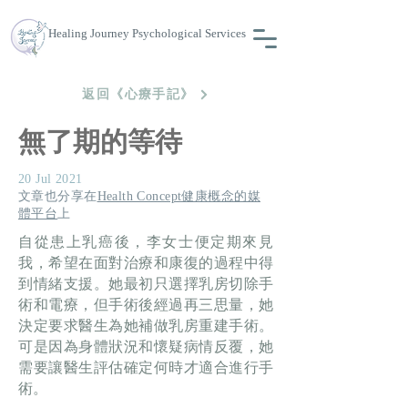
Healing Journey Psychological Services
返回《心療手記》
無了期的等待
20 Jul 2021
​文章也分享在
Health Concept健康概念的媒
體平台
上
自從患上乳癌後，李女士便定期來見
我，希望在面對治療和康復的過程中得
到情緒支援。她最初只選擇乳房切除手
術和電療，但手術後經過再三思量，她
決定要求醫生為她補做乳房重建手術。
可是因為身體狀況和懷疑病情反覆，她
需要讓醫生評估確定何時才適合進行手
術。