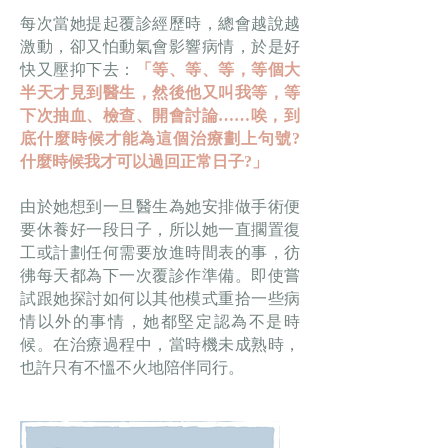
每次當她提起覆診經歷時，總會越說越
激動，卻又怕動氣會影響病情，於是好
快又壓抑下去：
「等、等、等，等個大
半天才見到醫生，然後他又叫我等，等
下次抽血、檢查、開會討論……唉，到
底什麼時候才能為這個治療劃上句號?
什麼時候我才可以過回正常日子?」
由於她想到一旦醫生為她安排做手術便
要休養好一段日子，所以她一直擱置復
工或計劃任何需要放進時間表的事，彷
彿每天都為下一次覆診作準備。即使嘗
試跟她探討如何以其他模式重拾一些病
情以外的事情，她都堅定認為不是時
候。在治療過程中，當時機未成熟時，
也許只有不慍不火地陪伴同行。