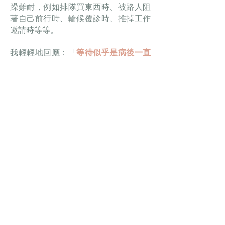
躁難耐，例如排隊買東西時、被路人阻
著自己前行時、輪候覆診時、推掉工作
邀請時等等。
我輕輕地回應：「
等待似乎是病後一直
做著的事，而等待也似乎令人越來越感
到被動、不耐煩 、甚至氣憤？
」
她終於理直氣壯地發怒了: 「根本不知要
等到什麼時候才可以做回我想做的事，
這個病令我的人生徹底變了樣，要我在
等死嗎 ! 」
這次，我們借著這份憤怒，鎖定了躺在
下面的傷痛。痛定思痛下，終於好好地
回顧了各種想法、假設、恐懼和顧慮一
直以來要她支付的代價。 然後，
她做了
一個選擇，不再等待不安停下來， 嘗試
與它共存， 好讓她重回要走的軌道。