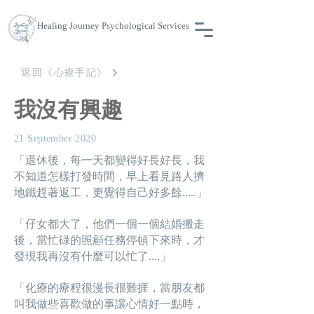
Healing Journey Psychological Services
返回《心療手記》
我沒有興趣
21 September 2020
「退休後，每一天都變得好長好長，我
不知道怎樣打發時間，早上看見路人擠
地鐵趕著返工，更覺得自己好多餘.....」
「仔女都大了，他們一個一個結婚搬走
後，當忙碌的照顧任務停頓下來時，才
發現我再沒有什麼可以忙了....」
「化療的療程很漫長很難捱，當朋友都
叫我做些喜歡做的事讓心情好一點時，