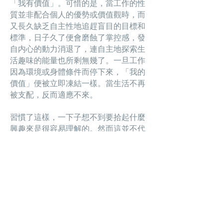
「我有價值」。可惜的是，當工作的性
質並非配合個人的優勢或價值觀時，而
又長久缺乏自主性地追趕盲目的目標和
標準，日子久了便會磨蝕了掌控感，發
自内心的動力消退了，連自主地探索生
活趣味的能量也所剩無幾了。一旦工作
因為環境或身體條件而停下來，「我的
價值」便被立即凍結一樣。當生活不再
被支配，反而適應不來。
習慣了這樣，一下子想不到要拾起什麼
興趣來是很容易理解的。然而這並不代
表不可能重新自發地探索一下！所謂探
索，即是在我們找尋前不知道它是否存
在、在動手嘗試前不知道實質體驗如
何。所以，我不時希望可以跟他們一起
展開探索。每次經歷個案從說著「我沒
有興趣」的那一天到後來覆診時給我展
示插花作品、攝影集、書法、咖啡調配
證書等時，都讓我看到了重拾生命力的