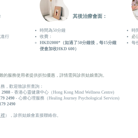
:
其後治療會面​：
時間為50分鐘
時
式進行
​收費：
必
HKD2000*（如過了50分鐘後，每15分鐘
​
便會加收HKD 600）
困難的服務使用者提供折扣優惠，詳情需與診所姑娘查詢。
服務，歡迎致診所查詢：
1 2988
- 香港心靈健康中心（Hong Kong Mind Wellness Centre)
179 2490
- 心療心理服務（Healing Journey Psychological Services)
179 2490
這裡
），診所姑娘會直接聯絡你
。