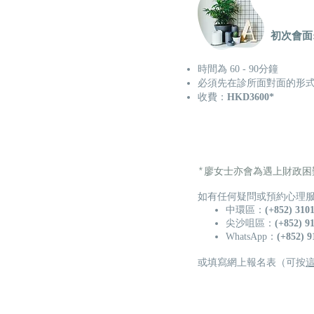
初次會面
時間為 60 - 90分鐘
必須先在診所面對面的形
​收費：
HKD3600*
​*廖女士亦會為遇上財政
如有任何疑問或預約心理
中環區：​
(+852) 310
尖沙咀區：​
(+852) 9
WhatsApp：
(+852) 9
或填寫網上報名表（可按