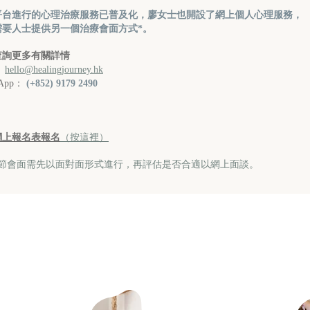
平台進行的心理治療服務已普及化，廖女士也開設了網上個人心理服務，
需要人士提供另一個治療會面方式*。
查詢更多有關詳情
：
hello@healingjourney.hk
sApp：
(+852) 9179 2490
網上報名表報名
（按這裡）
一節會面需先以面對面形式進行，再評估是否合適以網上面談。