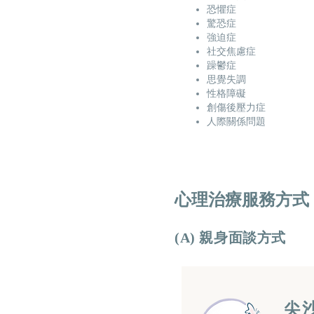
恐懼症
驚恐症
強迫症
社交焦慮症
躁鬱症
思覺失調
性格障礙
創傷後壓力症
人際關係問題
心理治療服務方式
(A) 親身面談方式
​尖