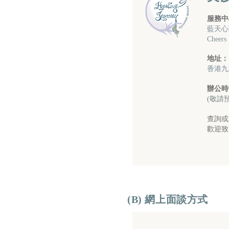
服務中
藍天心
​Cheers
地址：
香港九
辦公時
(敬請
查詢或
歡迎致電
(B) 網上面談方式