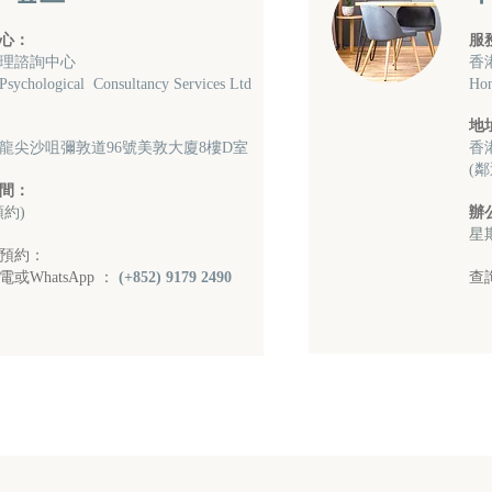
心：
服
理諮詢中心
香
 Psychological Consultancy Services Ltd
Hon
地
龍尖沙咀彌敦道96號美敦大廈8樓D室
香
(
間：
預約)
辦
星
預約：
或WhatsApp ：
(+852) 9179 2490
查