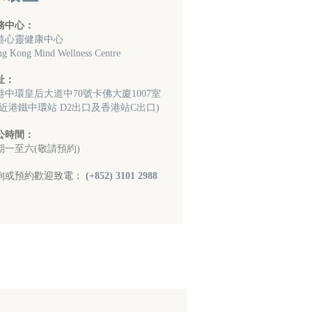
務中心：
港心靈健康中心
g Kong Mind Wellness Centre
址：
港中環皇后大道中70號卡佛大廈1007室
鄰近港鐵中環站 D2出口及香港站C出口)
公時間：
期一至六(敬請預約)
詢或預約歡迎致電：
(+852) 3101 2988