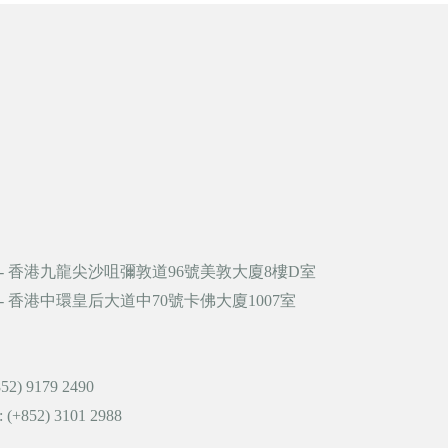
- 香港九龍尖沙咀彌敦道96號美敦大廈8樓D室
- 香港中環皇后大道中70號卡佛大廈1007室
 9179 2490
:
(+852) 3101 2988