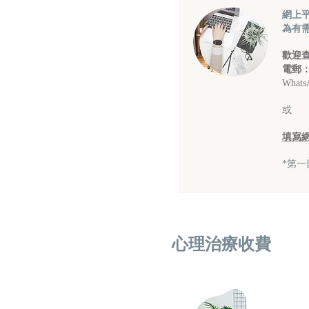
網上
為有
歡迎
電郵
What
或
填寫
*第
心理治療收費